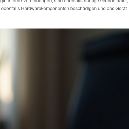
te interne Verbindungen, sind ebenfalls häufige Gründe dafür,
kann ebenfalls Hardwarekomponenten beschädigen und das Gerät